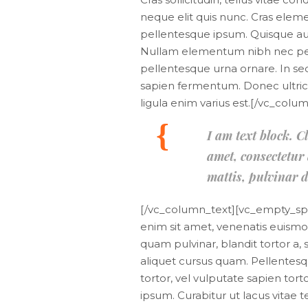
neque elit quis nunc. Cras elemen
pellentesque ipsum. Quisque aug
Nullam elementum nibh nec pelle
pellentesque urna ornare. In sed 
sapien fermentum. Donec ultricies
ligula enim varius est.[/vc_col
I am text block. C
amet, consectetur a
mattis, pulvinar d
[/vc_column_text][vc_empty_spac
enim sit amet, venenatis euismod
quam pulvinar, blandit tortor a,
aliquet cursus quam. Pellentesq
tortor, vel vulputate sapien tort
ipsum. Curabitur ut lacus vitae te