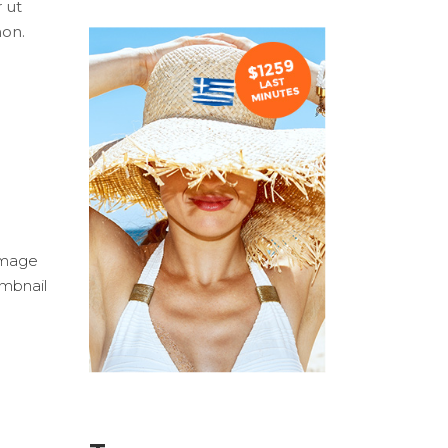
 ut
non.