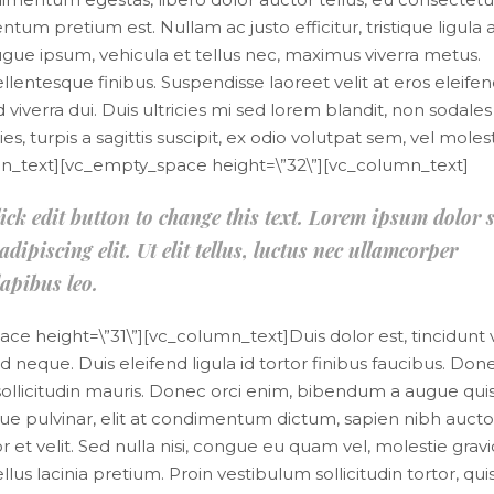
tum pretium est. Nullam ac justo efficitur, tristique ligula a
ue ipsum, vehicula et tellus nec, maximus viverra metus.
ntesque finibus. Suspendisse laoreet velit at eros eleifen
viverra dui. Duis ultricies mi sed lorem blandit, non sodales
, turpis a sagittis suscipit, ex odio volutpat sem, vel moles
umn_text][vc_empty_space height=\”32\”][vc_column_text]
lick edit button to change this text. Lorem ipsum dolor s
dipiscing elit. Ut elit tellus, luctus nec ullamcorper
apibus leo.
e height=\”31\”][vc_column_text]Duis dolor est, tincidunt 
 neque. Duis eleifend ligula id tortor finibus faucibus. Don
 sollicitudin mauris. Donec orci enim, bibendum a augue quis
ue pulvinar, elit at condimentum dictum, sapien nibh aucto
or et velit. Sed nulla nisi, congue eu quam vel, molestie grav
llus lacinia pretium. Proin vestibulum sollicitudin tortor, qui