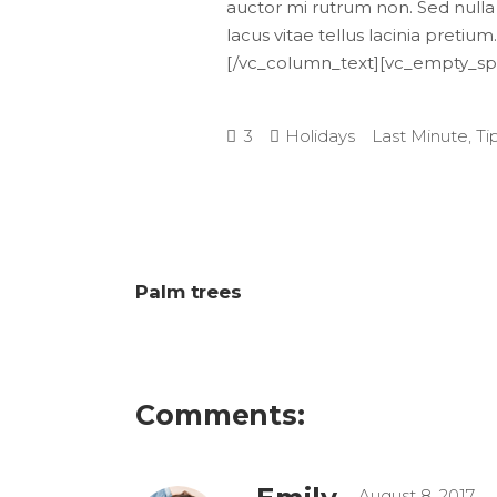
auctor mi rutrum non. Sed nulla 
lacus vitae tellus lacinia pretium
[/vc_column_text][vc_empty_spa
3
Holidays
Last Minute
,
Ti
Palm trees
Comments:
August 8, 2017