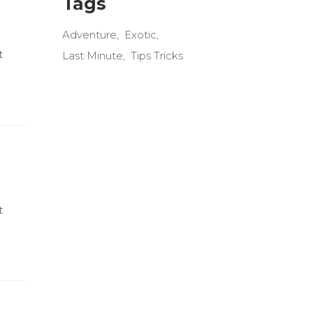
Tags
Adventure
Exotic
t
Last Minute
Tips Tricks
t