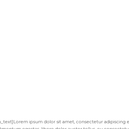
WordPress Theme for all Kinds of Travel 
ext]Lorem ipsum dolor sit amet, consectetur adipiscing el
ondimentum egestas, libero dolor auctor tellus, eu consectetu