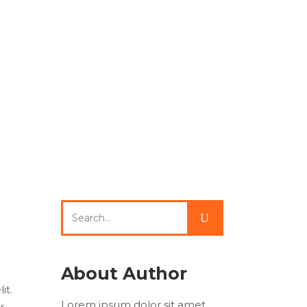
and Tourism Busines.
Search
for:
About Author
it.
Lorem ipsum dolor sit amet,
r