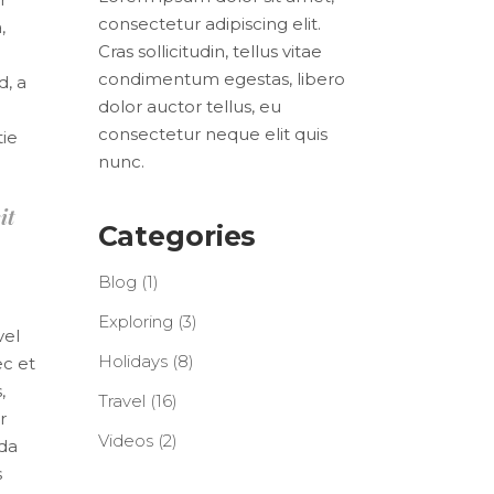
consectetur adipiscing elit.
,
Cras sollicitudin, tellus vitae
condimentum egestas, libero
d, a
dolor auctor tellus, eu
consectetur neque elit quis
tie
nunc.
it
Categories
Blog
(1)
Exploring
(3)
vel
Holidays
(8)
ec et
,
Travel
(16)
r
Videos
(2)
ida
s