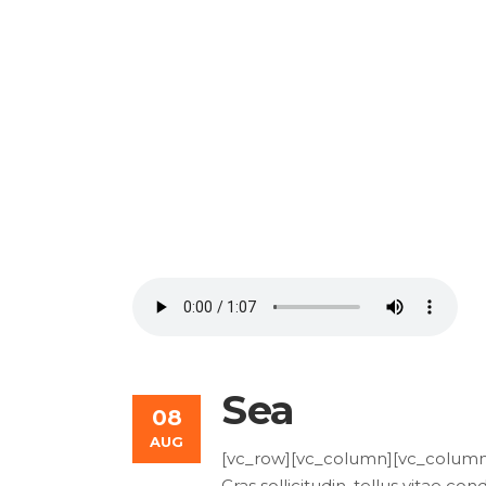
Modern & Beautiful 
Sea
08
AUG
[vc_row][vc_column][vc_column_t
Cras sollicitudin, tellus vitae c